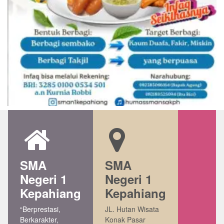
SMA
SMA
Negeri 1
Negeri 1
Kepahiang
Kepahiang
“Berprestasi,
JL. Hutan Wisata
Berkarakter,
Konak Pasar